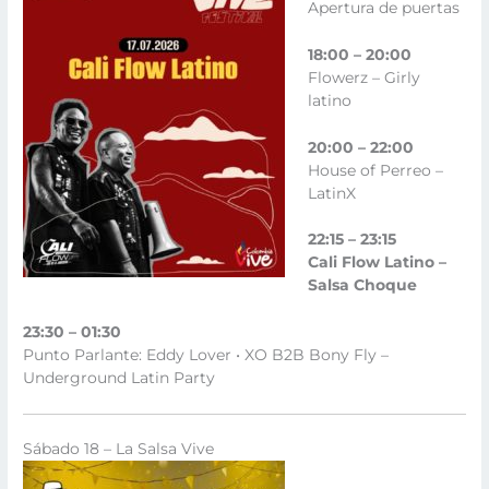
Apertura de puertas
18:00 – 20:00
Flowerz – Girly
latino
20:00 – 22:00
House of Perreo –
LatinX
22:15 – 23:15
Cali Flow Latino –
Salsa Choque
23:30 – 01:30
Punto Parlante: Eddy Lover • XO B2B Bony Fly –
Underground Latin Party
Sábado 18 – La Salsa Vive