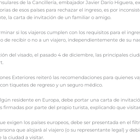
nsulares de la Cancillería, embajador Javier Darío Higuera, e
ias de esos países para rechazar el ingreso, es por inconsist
, la carta de invitación de un familiar o amigo.
nar si los viajeros cumplen con los requisitos para el ingreso 
 de recibir o no a un viajero, independientemente de su nac
ión del visado, el pasado 4 de diciembre, las principales ci
t.
ciones Exteriores reiteró las recomendaciones para quienes vay
 con tiquetes de regreso y un seguro médico.
algún residente en Europa, debe portar una carta de invitaci
as firmadas por parte del propio turista, explicando que visita
que exigen los países europeos, debe ser presentada en el filt
persona que alojará al viajero (o su representante legal) y d
la ciudad a visitar.