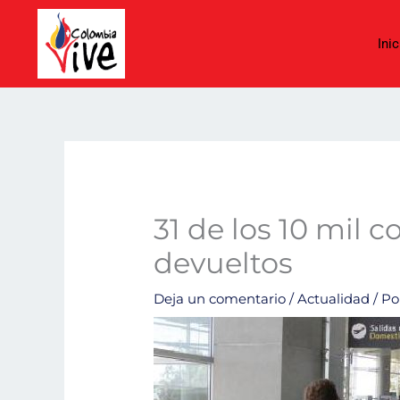
Ir
al
Inic
contenido
31 de los 10 mil
devueltos
Deja un comentario
/
Actualidad
/ P