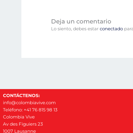
Deja un comentario
Lo siento, debes estar
conectado
para
CONTÁCTENOS:
info@colombiavive.com
Teléfono: +41 76 815 98 13
Colombia Vive
Av des Figuiers 23
1007 Lausanne