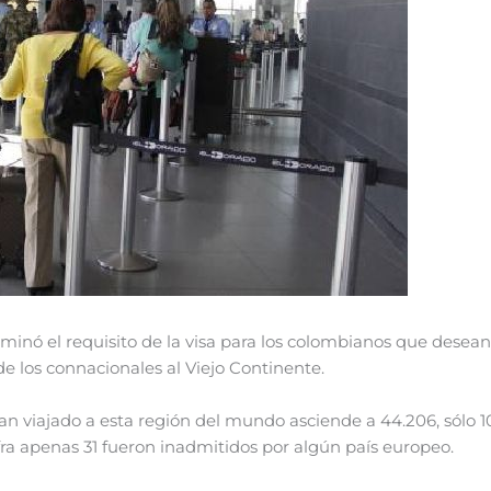
inó el requisito de la visa para los colombianos que desean 
e los connacionales al Viejo Continente.
n viajado a esta región del mundo asciende a 44.206, sólo 10 
ra apenas 31 fueron inadmitidos por algún país europeo.