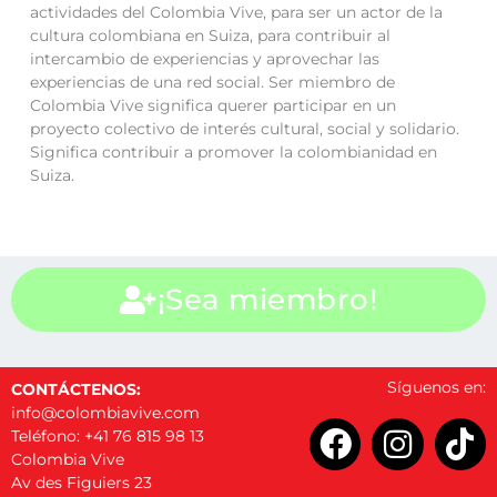
actividades del Colombia Vive, para ser un actor de la
cultura colombiana en Suiza, para contribuir al
intercambio de experiencias y aprovechar las
experiencias de una red social. Ser miembro de
Colombia Vive significa querer participar en un
proyecto colectivo de interés cultural, social y solidario.
Significa contribuir a promover la colombianidad en
Suiza.
¡Sea miembro!
Síguenos en:
CONTÁCTENOS:
info@colombiavive.com
F
I
T
Teléfono: +41 76 815 98 13
a
n
i
Colombia Vive
Av des Figuiers 23